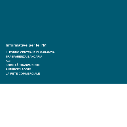
Informative per le PMI
IL FONDO CENTRALE DI GARANZIA
TRASPARENZA BANCARIA
ABF
SOCIETÀ TRASPARENTE
ANTIRICICLAGGIO
LA RETE COMMERCIALE
Informative per i Confidi
REGOLAMENTO
FONDO FIDIT
TRASPARENZA BANCARIA
Informative generali
ANTIRICICLAGGIO