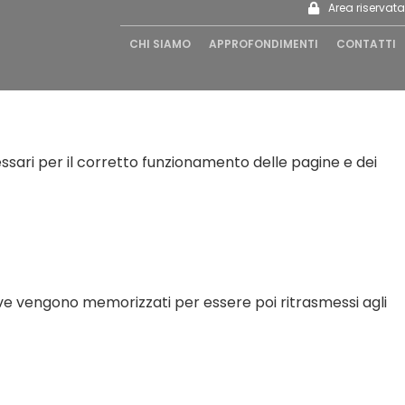
Area riservata
Area riservata
CHI SIAMO
CHI SIAMO
APPROFONDIMENTI
APPROFONDIMENTI
CONTATTI
CONTATTI
essari per il corretto funzionamento delle pagine e dei
 dove vengono memorizzati per essere poi ritrasmessi agli