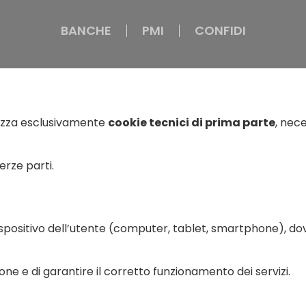
BANCHE
BANCHE
PMI
PMI
CONFIDI
CONFIDI
ilizza esclusivamente
cookie tecnici di prima parte
, nec
erze parti.
 al dispositivo dell’utente (computer, tablet, smartphone),
ne e di garantire il corretto funzionamento dei servizi.