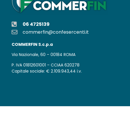
06 4725139
commerfin@confesercenti.it
COMMERFIN S.c.p.a
Via Nazionale, 60 – 00184 ROMA
P. IVA 01812601001 – CCIAA 620278
Capitale sociale: € 2.109.943,44 i.v.