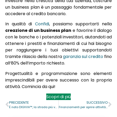
investire nella crescita della tua azienda, costruire
un business plan è un passaggio fondamentale per
accedere al credito bancario.
In qualità di
Confidi
, possiamo supportarti nella
creazione di un business plan
e favorire il dialogo
con le banche o i potenziali investitori, aiutandoti ad
ottenere i prestiti e finanziamenti di cui hai bisogno
per raggiungere i tuoi obiettivi supportandoti
tramite rilascio della nostra
garanzia sul credito
fino
all’80% dell’importo richiesto.
Progettualità e programmazione sono elementi
imprescindibili per avere successo con la propria
attività. Comincia da qui!
Scopri di più
PRECEDENTE
SUCCESSIVO
È nato DIGIVIA™, la strada più veloce per le garanzie
Finanziamenti per aprire attività con garanzia Confidi