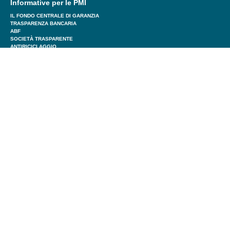
Informative per le PMI
IL FONDO CENTRALE DI GARANZIA
TRASPARENZA BANCARIA
ABF
SOCIETÀ TRASPARENTE
ANTIRICICLAGGIO
LA RETE COMMERCIALE
Informative per i Confidi
REGOLAMENTO
FONDO FIDIT
TRASPARENZA BANCARIA
Informative generali
ANTIRICICLAGGIO
WHISTLEBLOWING
PRIVACY
STATUTO
COOKIE POLICY