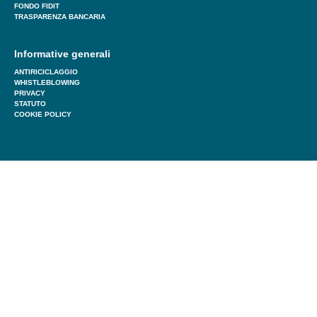
FONDO FIDIT
TRASPARENZA BANCARIA
Informative generali
ANTIRICICLAGGIO
WHISTLEBLOWING
PRIVACY
STATUTO
COOKIE POLICY
Commerfin ha ricevuto l’attestazione di “Soggetto Garante
Autorizzato” da parte del Ministero dello Sviluppo Economico.
Attraverso tale riconoscimento sempre più PMI possono
accedere ai finanziamenti bancari attraverso la garanzia
Commerfin.