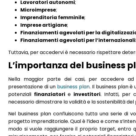
Lavoratori autonomi
;
Microimprese
;
Imprenditoria femminile
;
Imprese artigiane
;
Finanziamenti agevolati per la digitalizzazi
Finanziamenti agevolati per l’internazional
Tuttavia, per accedervi è necessario rispettare deter
L’importanza del business p
Nella maggior parte dei casi, per accedere ad u
presentazione di un
business plan
. Il business plan 
potenziali
finanziatori
e
investitori
. Infatti, per
necessario dimostrare la validità e la sostenibilità d
Nel business plan confluiscono tutta una serie di voc
progetto imprenditoriale. Qual è l’idea e come s’intend
modo si vuole raggiungere il proprio target, entro