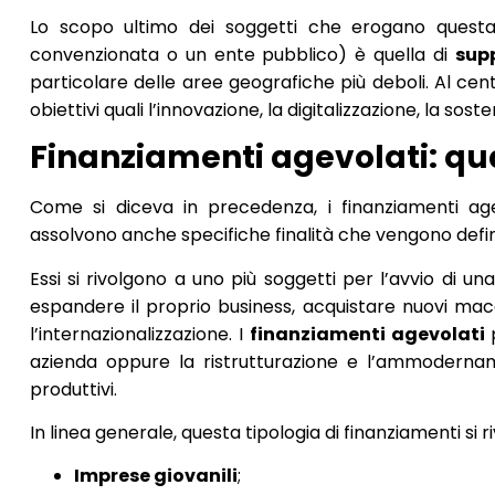
Lo scopo ultimo dei soggetti che erogano quest
convenzionata o un ente pubblico) è quella di
sup
particolare delle aree geografiche più deboli. Al cent
obiettivi quali l’innovazione, la digitalizzazione, la sost
Finanziamenti agevolati: qual
Come si diceva in precedenza, i finanziamenti agev
assolvono anche specifiche finalità che vengono defin
Essi si rivolgono a uno più soggetti per l’avvio di u
espandere il proprio business, acquistare nuovi macc
l’internazionalizzazione. I
finanziamenti agevolati
azienda oppure la ristrutturazione e l’ammodernam
produttivi.
In linea generale, questa tipologia di finanziamenti si ri
Imprese giovanili
;