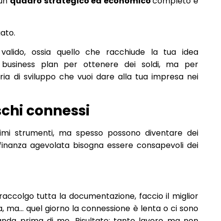
 un
quadro strategico ed economico
completo e
gato.
valido, ossia quello che racchiude la tua idea
 business plan per ottenere dei soldi, ma per
ria di sviluppo che vuoi dare alla tua impresa nei
schi connessi
simi strumenti, ma spesso possono diventare dei
inanza agevolata bisogna essere consapevoli dei
, raccolgo tutta la documentazione, faccio il miglior
sa, ma… quel giorno la connessione è lenta o ci sono
anda prima di me. Risultato: tanto lavoro ma non