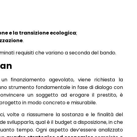
one e la transizione ecologica
;
izzazione
.
minati requisiti che variano a seconda del bando.
lan
n finanziamento agevolato, viene richiesta la
è uno strumento fondamentale in fase di dialogo con
 convincere un soggetto ad erogare il prestito, è
el progetto in modo concreto e misurabile.
i, volte a riassumere la sostanza e le finalità del
e svilupparla, qual è il budget a disposizione, in che
 quanto tempo. Ogni aspetto dev’essere analizzato