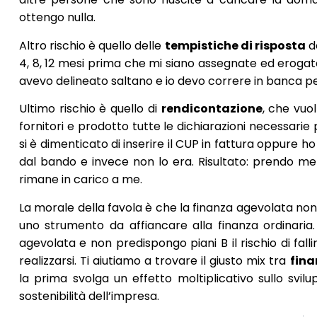
ottengo nulla.
Altro rischio è quello delle
tempistiche di risposta
de
4, 8, 12 mesi prima che mi siano assegnate ed erogate le
avevo delineato saltano e io devo correre in banca per
Ultimo rischio è quello di
rendicontazione
, che vuo
fornitori e prodotto tutte le dichiarazioni necessarie 
si è dimenticato di inserire il CUP in fattura oppure
dal bando e invece non lo era. Risultato: prendo men
rimane in carico a me.
La morale della favola è che la finanza agevolata non
uno strumento da affiancare alla finanza ordinaria.
agevolata e non predispongo piani B il rischio di fal
realizzarsi. Ti aiutiamo a trovare il giusto mix tra
fina
la prima svolga un effetto moltiplicativo sullo svilu
sostenibilità dell’impresa.