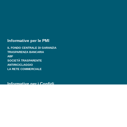
Informative per le PMI
IL FONDO CENTRALE DI GARANZIA
TRASPARENZA BANCARIA
ABF
SOCIETÀ TRASPARENTE
ANTIRICICLAGGIO
LA RETE COMMERCIALE
Informative per i Confidi
REGOLAMENTO
FONDO FIDIT
TRASPARENZA BANCARIA
Informative generali
ANTIRICICLAGGIO
WHISTLEBLOWING