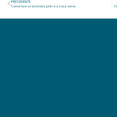
PRECEDENTE
Come fare un business plan e a cosa serve
F