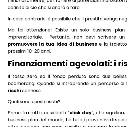
minuziosamente, per fornire ai potenziali finanziatori
definito di ciò che si andrà a fare.
In caso contrario, è possibile che il prestito venga ne
Ma fai attenzione! Esiste un solo business plan 
imprenditoriale. Pertanto, non devi scrivere un
promuovere la tua
idea di business
e la traietto
prossimi 10-20 anni.
Finanziamenti agevolati: i ri
Il tasso zero ed il fondo perduto sono due bellis
boomerang. Quando si intraprende un percorso di f
rischi
connessi.
Quali sono questi rischi?
Primo fra tutti i cosiddetti “
click day
”, che significa
business plan del mondo, ho tutti i preventivi di spe
altre persone che sono riuscite a caricare la dom