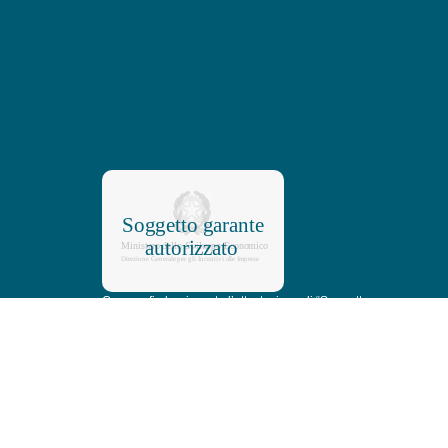
Commerfin ha ricevuto l’attestazione di “Soggetto
Garante Autorizzato” da parte del Ministero dello
Sviluppo Economico. Attraverso tale
riconoscimento sempre più PMI possono
accedere ai finanziamenti bancari attraverso la
garanzia Commerfin.