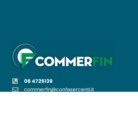
06 4725139
commerfin@confesercenti.it
COMMERFIN S.c.p.a
Via Nazionale, 60 – 00184 ROMA
P. IVA 01812601001 – CCIAA 620278
Capitale sociale: € 2.109.943,44 i.v.