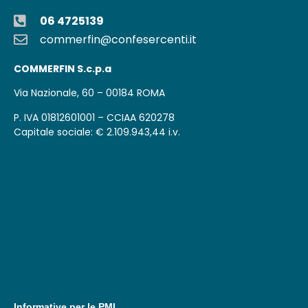
06 4725139
commerfin@confesercenti.it
COMMERFIN S.c.p.a
Via Nazionale, 60 – 00184 ROMA
P. IVA 01812601001 – CCIAA 620278
Capitale sociale: € 2.109.943,44 i.v.
Informative per le PMI