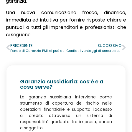
garanzia.
Una nuova comunicazione fresca, dinamica,
immediata ed intuitiva per fornire risposte chiare e
puntuali a tutti gli imprenditori e professionisti che
ci seguono.
PRECEDENTE
SUCCESSIVO
Fondo di Garanzia PMI: si può accedere anche tramite Confidi. E nel 2022 potrebbe convenire ancora di più!
Confidi: i vantaggi di essere socio
Garanzia sussidiaria: cos’è e a
cosa serve?
La garanzia sussidiaria interviene come
strumento di copertura del rischio nelle
operazioni finanziarie e supporta l’accesso
al credito attraverso un sistema di
responsabilità graduata tra impresa, banca
e soggetto...