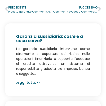
PRECEDENTE
SUCCESSIVO
Prestito garantito Commerfin: cos’è e come richiederlo
Commerfin e Cassa Commercio Liguria: agevolazioni e garanzie per la crescita delle imprese liguri
Garanzia sussidiaria: cos’è e a
cosa serve?
La garanzia sussidiaria interviene come
strumento di copertura del rischio nelle
operazioni finanziarie e supporta l’accesso
al credito attraverso un sistema di
responsabilità graduata tra impresa, banca
e soggetto...
Leggi tutto>>